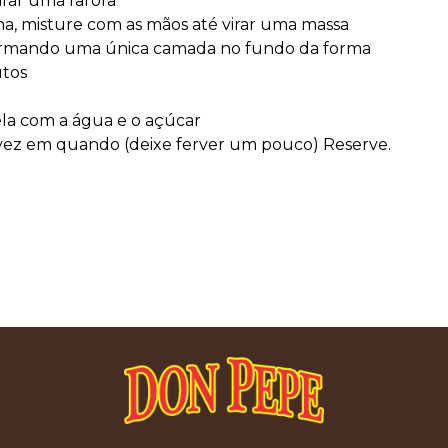
irar uma farofa
a, misture com as mãos até virar uma massa
ormando uma única camada no fundo da forma
utos
la com a água e o açúcar
 vez em quando (deixe ferver um pouco) Reserve.