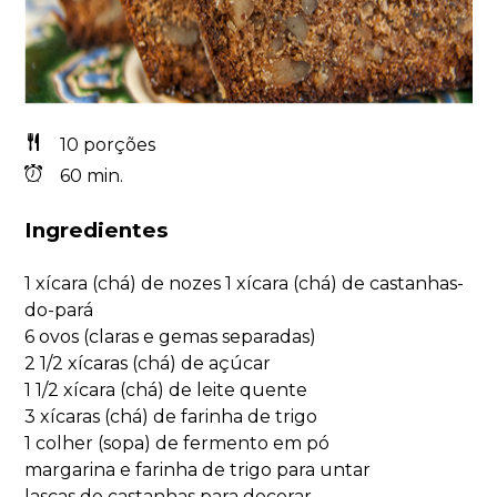
10 porções
60 min.
Ingredientes
1 xícara (chá) de nozes 1 xícara (chá) de castanhas-
do-pará
6 ovos (claras e gemas separadas)
2 1/2 xícaras (chá) de açúcar
1 1/2 xícara (chá) de leite quente
3 xícaras (chá) de farinha de trigo
1 colher (sopa) de fermento em pó
margarina e farinha de trigo para untar
lascas de castanhas para decorar