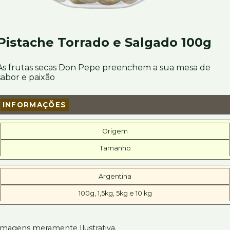
Pistache Torrado e Salgado 100g
As frutas secas Don Pepe preenchem a sua mesa de
sabor e paixão
INFORMAÇÕES
Origem
Tamanho
Argentina
100g, 1,5kg, 5kg e 10 kg
Imagens meramente Ilustrativa.