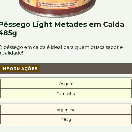
Pêssego Light Metades em Calda
485g
O pêssego em calda é ideal para quem busca sabor e
qualidade!
INFORMAÇÕES
Origem
Tamanho
Argentina
485g