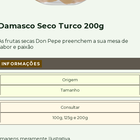
Damasco Seco Turco 200g
As frutas secas Don Pepe preenchem a sua mesa de
sabor e paixão
INFORMAÇÕES
Origem
Tamanho
Consultar
100g, 125g e 200g
Imagens meramente Ilustrativa.