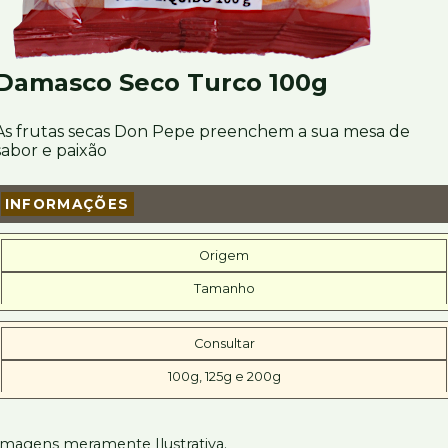
Damasco Seco Turco 100g
As frutas secas Don Pepe preenchem a sua mesa de
sabor e paixão
INFORMAÇÕES
Origem
Tamanho
Consultar
100g, 125g e 200g
Imagens meramente Ilustrativa.