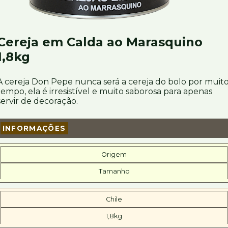
Cereja em Calda ao Marasquino
1,8kg
A cereja Don Pepe nunca será a cereja do bolo por muit
tempo, ela é irresistível e muito saborosa para apenas
servir de decoração.
INFORMAÇÕES
Origem
Tamanho
Chile
1,8kg