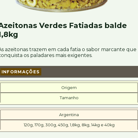
Azeitonas Verdes Fatiadas balde
1,8kg
As azeitonas trazem em cada fatia o sabor marcante que
conquista os paladares mais exigentes.
INFORMAÇÕES
Origem
Tamanho
Argentina
120g, 170g, 300g, 450g, 1,8kg, 8kg, 14kg e 40kg