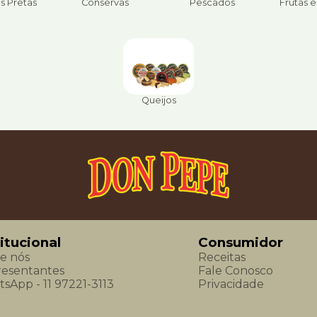
s Pretas
Conservas
Pescados
Frutas 
Queijos
titucional
Consumidor
e nós
Receitas
esentantes
Fale Conosco
sApp - 11 97221-3113
Privacidade