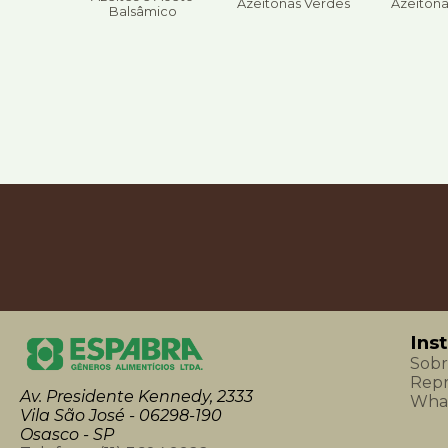
Azeitonas Verdes
Azeitona
Balsâmico
Ins
Sobr
Repr
Av. Presidente Kennedy, 2333
What
Vila São José - 06298-190
Osasco - SP