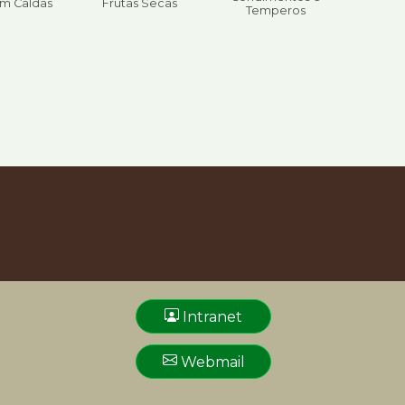
em Caldas
Frutas Secas
Temperos
Intranet
Webmail